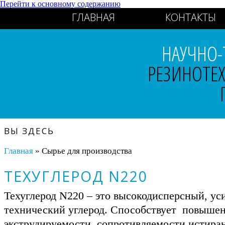
Перейти к основному содержанию
ГЛАВНАЯ
КОНТАКТЫ
НАУЧНО-
РЕЗИНОТЕ
ВЫ ЗДЕСЬ
Главная
» Сырье для производства
ТЕХУГЛЕРОД N220
Техуглерод N220 – это высокодисперсный, у
технический углерод. Способствует повыше
экструдируемости, сопротивляемости истира