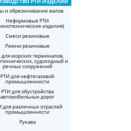
ИЗВОДСТВО РТИ ИЗДЕЛИЙ
ы и обрезинивание валов
Неформовые РТИ
зинотехнические изделия)
Смеси резиновые
Ремни резиновые
 для морских терминалов,
отехнических, судоходный и
речных сооружений
РТИ для нефтегазовой
промышленности
РТИ для обустройства
автомобильных дорог
И для различных отраслей
промышленности
Рукава