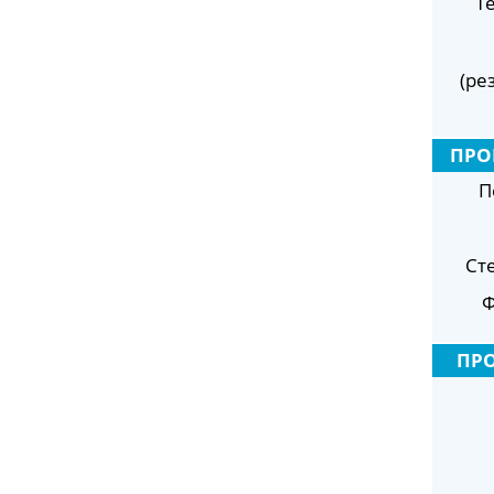
Т
(ре
ПРО
П
Ст
Ф
ПР