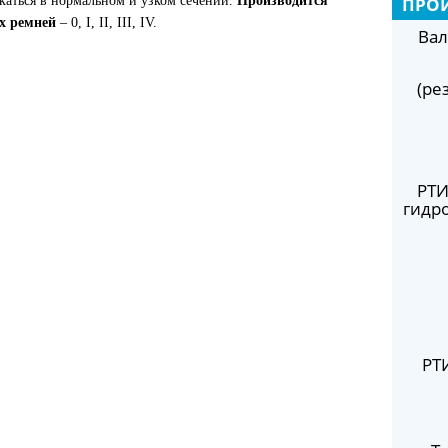
каться в нормальном и узком сечении.
Производится
ПРО
х ремней
– 0, I, II, III, IV.
Вал
(ре
РТИ
гидр
РТ