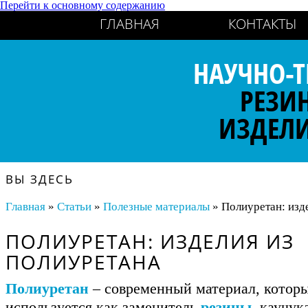
Перейти к основному содержанию
ГЛАВНАЯ
КОНТАКТЫ
НАУЧНО-Т
РЕЗИ
ИЗДЕЛ
ВЫ ЗДЕСЬ
Главная
»
Статьи
»
Полезные материалы
» Полиуретан: изд
ПОЛИУРЕТАН: ИЗДЕЛИЯ ИЗ
ПОЛИУРЕТАНА
Полиуретан
– современный материал, котор
используется как заменитель
резины
, каучук