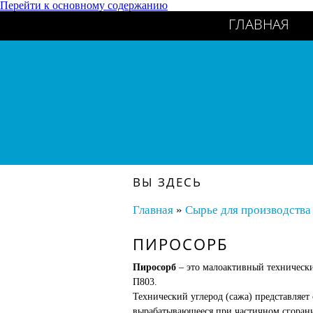
Перейти к основному содержанию
ГЛАВНАЯ
ВЫ ЗДЕСЬ
Главная
»
Сырье для производства
ПИРОСОРБ
Пиросорб
– это малоактивный технически
П803.
Технический углерод (сажа) представляет
вырабатывающееся при частичном сгорани