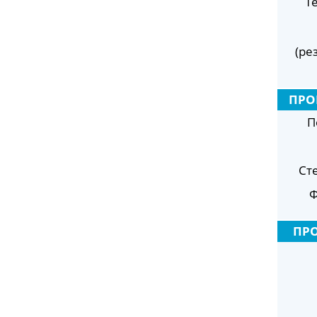
Т
(ре
ПРО
П
Ст
Ф
ПР