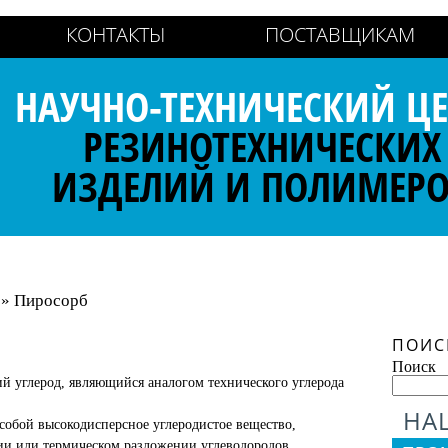
КОНТАКТЫ
ПОСТАВЩИКАМ
НАУЧНО-ТЕХНИЧЕСКИЙ ЦЕ
РЕЗИНОТЕХНИЧЕСКИХ
ИЗДЕЛИЙ И ПОЛИМЕР
» Пиросорб
ПОИС
Поиск
й углерод, являющийся аналогом технического углерода
НА
 собой высокодисперсное углеродистое вещество,
и или термическом разложении углеводородов,