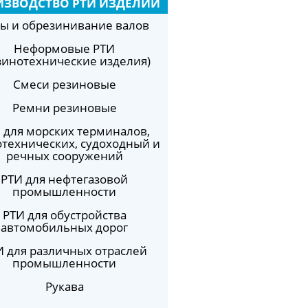
ИЗВОДСТВО РТИ ИЗДЕЛИЙ
ы и обрезинивание валов
Неформовые РТИ
зинотехнические изделия)
Смеси резиновые
Ремни резиновые
 для морских терминалов,
отехнических, судоходный и
речных сооружений
РТИ для нефтегазовой
промышленности
РТИ для обустройства
автомобильных дорог
И для различных отраслей
промышленности
Рукава