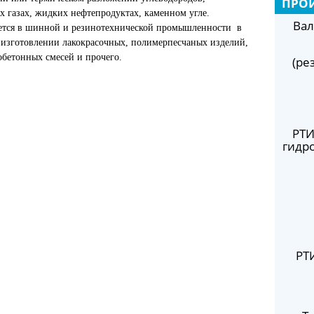
ПРО
газах, жидких нефтепродуктах, каменном угле.
Вал
тся в шинной и резинотехнической промышленности в
 изготовлении лакокрасочных, полимерпесчаных изделий,
обетонных смесей и прочего.
(ре
РТИ
гидр
РТ