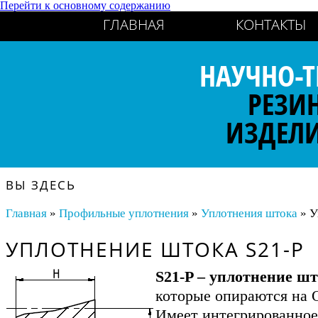
Перейти к основному содержанию
ГЛАВНАЯ
КОНТАКТЫ
НАУЧНО-Т
РЕЗИ
ИЗДЕЛ
ВЫ ЗДЕСЬ
Главная
»
Профильные уплотнения
»
Уплотнения штока
» У
УПЛОТНЕНИЕ ШТОКА S21-P
S21-P – уплотнение ш
которые опираются на О
Имеет интегрированное