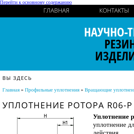
Перейти к основному содержанию
ГЛАВНАЯ
КОНТАКТЫ
НАУЧНО-Т
РЕЗИ
ИЗДЕЛ
ВЫ ЗДЕСЬ
Главная
»
Профильные уплотнения
»
Вращающие уплотнения
УПЛОТНЕНИЕ РОТОРА R06-P
Уплотнение р
уплотнение дл
действия