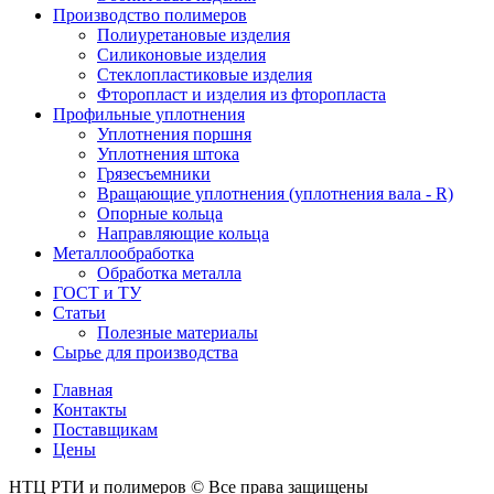
Производство полимеров
Полиуретановые изделия
Силиконовые изделия
Стеклопластиковые изделия
Фторопласт и изделия из фторопласта
Профильные уплотнения
Уплотнения поршня
Уплотнения штока
Грязесъемники
Вращающие уплотнения (уплотнения вала - R)
Опорные кольца
Направляющие кольца
Металлообработка
Обработка металла
ГОСТ и ТУ
Статьи
Полезные материалы
Сырье для производства
Главная
Контакты
Поставщикам
Цены
НТЦ РТИ и полимеров © Все права защищены