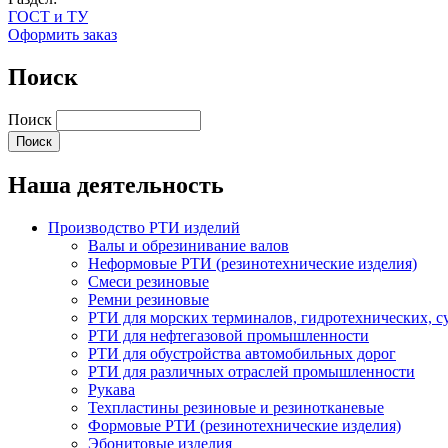
ГОСТ и ТУ
Оформить заказ
Поиск
Поиск
Наша деятельность
Производство РТИ изделий
Валы и обрезинивание валов
Неформовые РТИ (резинотехнические изделия)
Смеси резиновые
Ремни резиновые
РТИ для морских терминалов, гидротехнических, 
РТИ для нефтегазовой промышленности
РТИ для обустройства автомобильных дорог
РТИ для различных отраслей промышленности
Рукава
Техпластины резиновые и резинотканевые
Формовые РТИ (резинотехнические изделия)
Эбонитовые изделия