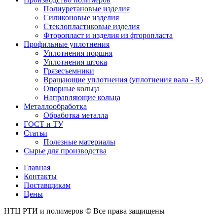
Полиуретановые изделия
Силиконовые изделия
Стеклопластиковые изделия
Фторопласт и изделия из фторопласта
Профильные уплотнения
Уплотнения поршня
Уплотнения штока
Грязесъемники
Вращающие уплотнения (уплотнения вала - R)
Опорные кольца
Направляющие кольца
Металлообработка
Обработка металла
ГОСТ и ТУ
Статьи
Полезные материалы
Сырье для производства
Главная
Контакты
Поставщикам
Цены
НТЦ РТИ и полимеров © Все права защищены