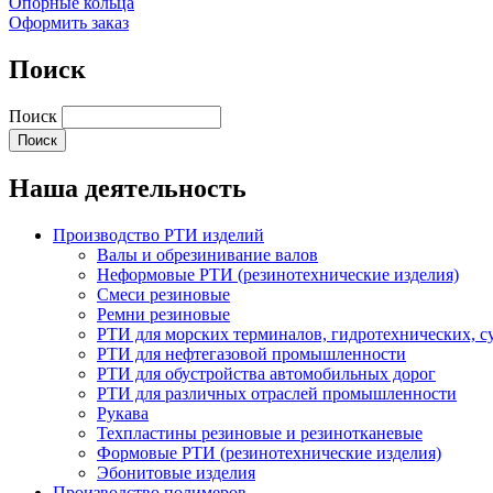
Опорные кольца
Оформить заказ
Поиск
Поиск
Наша деятельность
Производство РТИ изделий
Валы и обрезинивание валов
Неформовые РТИ (резинотехнические изделия)
Смеси резиновые
Ремни резиновые
РТИ для морских терминалов, гидротехнических, 
РТИ для нефтегазовой промышленности
РТИ для обустройства автомобильных дорог
РТИ для различных отраслей промышленности
Рукава
Техпластины резиновые и резинотканевые
Формовые РТИ (резинотехнические изделия)
Эбонитовые изделия
Производство полимеров