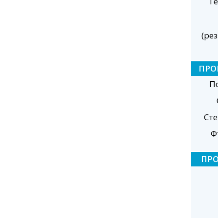
Те
(ре
ПРО
П
Ст
Ф
ПР