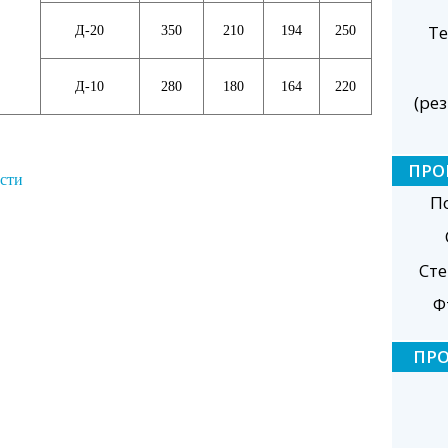
Те
Д-20
350
210
194
250
Д-10
280
180
164
220
(ре
ПРО
сти
П
Ст
Ф
ПР