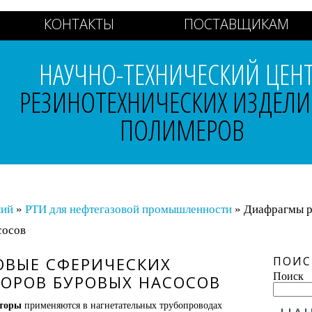
КОНТАКТЫ
ПОСТАВЩИКАМ
НАУЧНО-ТЕХНИЧЕСКИЙ ЦЕН
РЕЗИНОТЕХНИЧЕСКИХ ИЗДЕЛИ
ПОЛИМЕРОВ
лий
»
РТИ для нефтегазовой промышленности
» Диафрагмы р
сосов
ОВЫЕ СФЕРИЧЕСКИХ
ПОИС
Поиск
ОРОВ БУРОВЫХ НАСОСОВ
аторы
применяются в нагнетательных трубопроводах