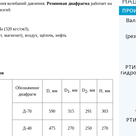
НА
ния колебаний давления.
Резиновая диафрагма
работает на
ПРО
изгиб.
Вал
 (320 кгс/см3);
(ре
т, магнезит), воздух, щёлочь, нефть.
РТИ
гидро
ов
Обозначение
D
, мм
D
, мм
D, мм
H, мм
1
2
диафрагм
Д-70
590
315
291
303
РТИ
Д-40
475
270
250
270