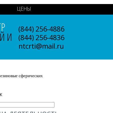
ЦЕНЫ
ТР
(844) 256-4886
Й И
(844) 256-4836
ntcrti@mail.ru
езиновые сферических
К