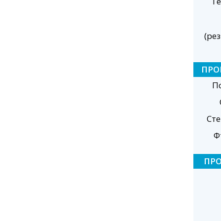
Те
(ре
ПРО
П
Ст
Ф
ПР