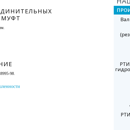
НА
ПРО
ЕДИНИТЕЛЬНЫХ
 МУФТ
Вал
мм.
(ре
НИЕ
РТИ
гидро
8995-98.
шленности
РТИ