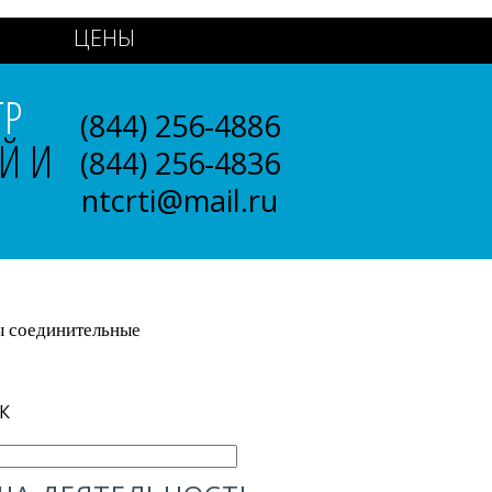
ЦЕНЫ
ТР
(844) 256-4886
Й И
(844) 256-4836
ntcrti@mail.ru
 соединительные
К