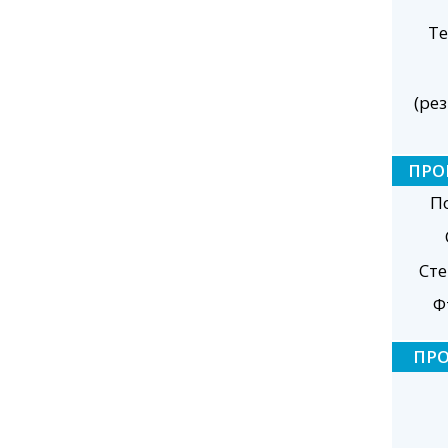
Те
(ре
ПРО
П
Ст
Ф
ПР