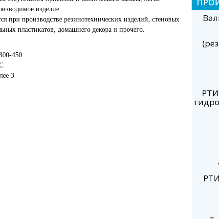
ПРО
роизводимое изделие.
Вал
ся при производстве резинотехнических изделий, стеновых
ельных пластикатов, домашнего декора и прочего.
(ре
 300-450
С
лее 3
РТИ
гидро
РТИ