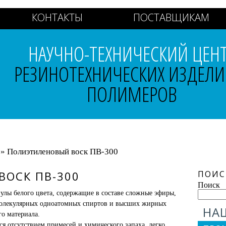
КОНТАКТЫ
ПОСТАВЩИКАМ
НАУЧНО-ТЕХНИЧЕСКИЙ ЦЕН
РЕЗИНОТЕХНИЧЕСКИХ ИЗДЕЛИ
ПОЛИМЕРОВ
» Полиэтиленовый воск ПВ-300
ОСК ПВ-300
ПОИС
Поиск
нулы белого цвета, содержащие в составе сложные эфиры,
молекулярных одноатомных спиртов и высших жирных
НА
го материала.
я отсутствием примесей и химического запаха, легко