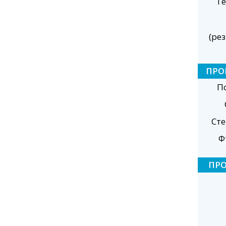
Те
(ре
ПРО
П
Ст
Ф
ПР