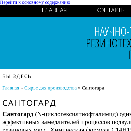
Перейти к основному содержанию
ГЛАВНАЯ
КОНТАКТЫ
НАУЧНО-
РЕЗИНОТЕ
ВЫ ЗДЕСЬ
Главная
»
Сырье для производства
» Сантогард
САНТОГАРД
Сантогард
(N-циклогексилтиофталимид) один
эффективных замедлителей процессов подвул
резиновых масс. Химическая формула C14H