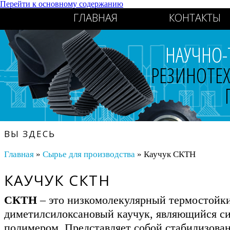
Перейти к основному содержанию
ГЛАВНАЯ
КОНТАКТЫ
НАУЧНО-
РЕЗИНОТЕ
ВЫ ЗДЕСЬ
Главная
»
Сырье для производства
» Каучук СКТН
КАУЧУК СКТН
СКТН
– это низкомолекулярный термостойк
диметилсилоксановый каучук, являющийся с
полимером. Представляет собой стабилизова