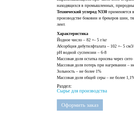
находящихся в промышленных, природных 
Технический углерод N330
применяется 
производстве боковин и брекеров шин, т
лент.
Характеристика
Йодное число – 82 +- 5 г/кг
Абсорбция дибутилфталата – 102 +- 5 см3/
рН водной суспензии – 6-8
Массовая доля остатка просева через сито 
Массовая доля потерь при нагревании – н
Зольность – не более 1%
Массовая доля общей серы – не более 1,1
Раздел:
Сырье для производства
Оформить заказ