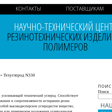
КОНТАКТЫ
ПОСТАВЩИКАМ
НАУЧНО-ТЕХНИЧЕСКИЙ ЦЕН
РЕЗИНОТЕХНИЧЕСКИХ ИЗДЕЛИ
ПОЛИМЕРОВ
» Техуглерод N330
ПОИС
Поиск
, усиливающий технический углерод. Способствует
жении и сопротивляемости истиранию резин.
НА
 собой высокодисперсное углеродистое вещество,
и или термическом разложении углеводородов,