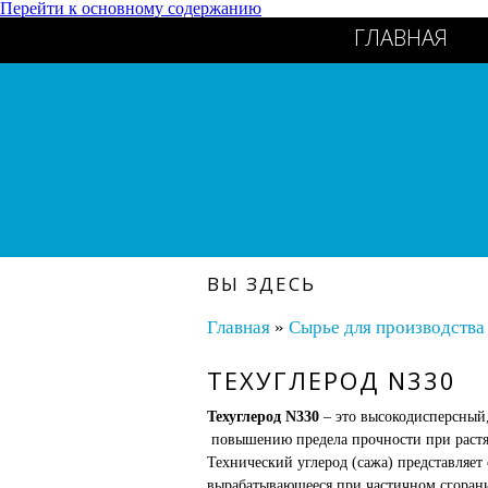
Перейти к основному содержанию
ГЛАВНАЯ
ВЫ ЗДЕСЬ
Главная
»
Сырье для производства
ТЕХУГЛЕРОД N330
Техуглерод N330
– это высокодисперсный
повышению предела прочности при растя
Технический углерод (сажа) представляет
вырабатывающееся при частичном сгорани