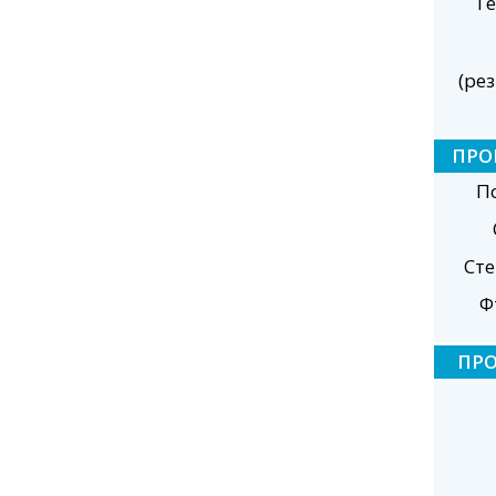
Те
(ре
ПРО
П
Ст
Ф
ПР