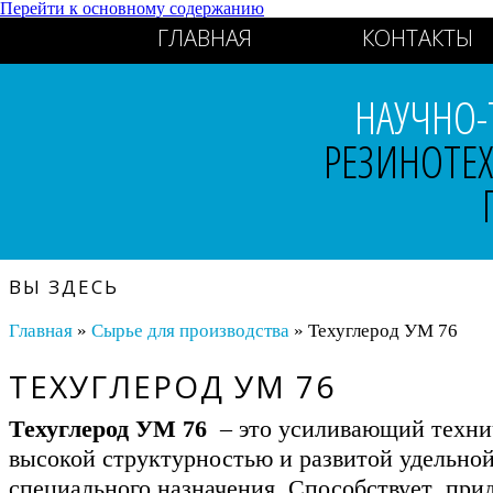
Перейти к основному содержанию
ГЛАВНАЯ
КОНТАКТЫ
НАУЧНО-
РЕЗИНОТЕ
ВЫ ЗДЕСЬ
Главная
»
Сырье для производства
» Техуглерод УМ 76
ТЕХУГЛЕРОД УМ 76
Техуглерод УМ 76
– это усиливающий технич
высокой структурностью и развитой удельной
специального назначения. Способствует при