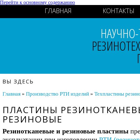
Перейти к основному содержанию
ГЛАВНАЯ
КОНТАКТЫ
НАУЧНО-
РЕЗИНОТЕ
ВЫ ЗДЕСЬ
Главная
»
Производство РТИ изделий
»
Техпластины резин
ПЛАСТИНЫ РЕЗИНОТКАНЕВ
РЕЗИНОВЫЕ
Резинотканевые и резиновые пластины
пре
эксплуатации при изготовлении
РТИ (резинот