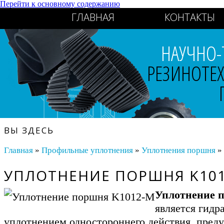
Перейти к основному содержанию
ГЛАВНАЯ
КОНТАКТЫ
НАУЧНО-
РЕЗИНОТЕ
ВЫ ЗДЕСЬ
Главная
»
Профильные уплотнения
»
Уплотнения поршня
»
УПЛОТНЕНИЕ ПОРШНЯ K10
Уплотнение 
является гидр
уплотнением одностороннего действия, пред