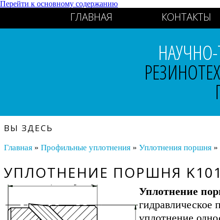
Перейти к основному содержанию
ГЛАВНАЯ
КОНТАКТЫ
НАУЧНО-
РЕЗИНОТЕ
ВЫ ЗДЕСЬ
Главная
»
Профильные уплотнения
»
Уплотнения поршня
» 
УПЛОТНЕНИЕ ПОРШНЯ K101
Уплотнение пор
гидравлическое 
уплотнение одно