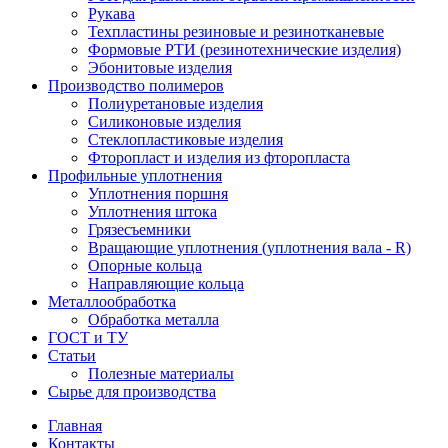
Рукава
Техпластины резиновые и резинотканевые
Формовые РТИ (резинотехнические изделия)
Эбонитовые изделия
Производство полимеров
Полиуретановые изделия
Силиконовые изделия
Стеклопластиковые изделия
Фторопласт и изделия из фторопласта
Профильные уплотнения
Уплотнения поршня
Уплотнения штока
Грязесъемники
Вращающие уплотнения (уплотнения вала - R)
Опорные кольца
Направляющие кольца
Металлообработка
Обработка металла
ГОСТ и ТУ
Статьи
Полезные материалы
Сырье для производства
Главная
Контакты