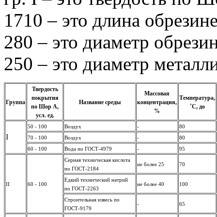
1710 – это длина обрезин
280 – это диаметр обрезин
250 – это диаметр металли
Твердость
Массовая
покрытия
Температура,
Группа
Название среды
концентрация,
по Шор А,
˚С, до
%
усл. ед.
50 - 100
Воздух
-
80
I
70 - 100
Воздух
-
80
60 - 100
Вода по ГОСТ-4979
-
95
Серная техническая кислота
не более 25
70
по ГОСТ-2184
Едкий технический натрий
II
60 - 100
не более 40
100
по ГОСТ-2263
Строительная извесь по
-
65
ГОСТ-9179