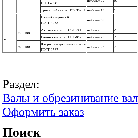
не более 30
85
ГОСТ-7345
Тринатрий фосфат ГОСТ-201
не более 10
100
Натрий хлористый
не более 30
100
ГОСТ-4233
Азотная кислота ГОСТ-701
не более 5
20
85 - 100
Соляная кислота ГОСТ-857
не более 20
20
V
Фтористоводородная кислота
70 - 100
не более 27
70
ГОСТ-2567
Раздел:
Валы и обрезинивание ва
Оформить заказ
Поиск