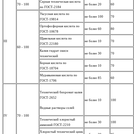
Серная техническая кислота
70 - 100
не более 20
60
по ГОСТ-2184
Уксусная кислота по
не более 100
70
ГОСТ-19814
Ортофосфорная кислота по
не более 60
80
ГОСТ-10678
Щавельная кислота по
III
не более 10
70
ГОСТ-22180
60 - 100
Калия гидрат окиси
не более 30
70
технический
Борная кислота по
не более 10
70
ГОСТ-18704
Муравьиновая кислота по
не более 85
60
ГОСТ-1706
Технический бихромат калия
ГОСТ-2652
не более 10
100
Водные растворы солей
IV
70 - 100
Технический хлористый
не более 30
100
аммоний ГОСТ-2210
Хлористый технический цинк