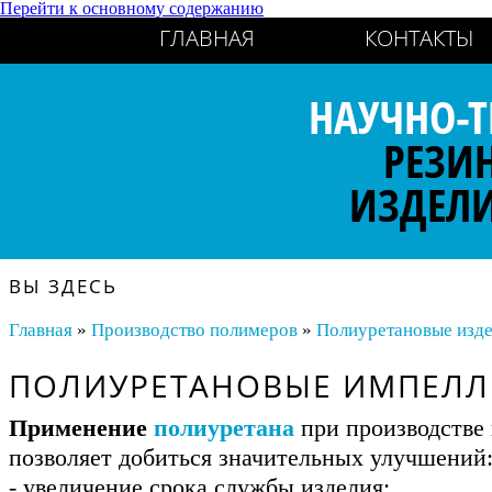
Перейти к основному содержанию
ГЛАВНАЯ
КОНТАКТЫ
НАУЧНО-Т
РЕЗИ
ИЗДЕЛ
ВЫ ЗДЕСЬ
Главная
»
Производство полимеров
»
Полиуретановые изд
ПОЛИУРЕТАНОВЫЕ ИМПЕЛЛ
Применение
полиуретана
при производстве
позволяет добиться значительных улучшений
- увеличение срока службы изделия;